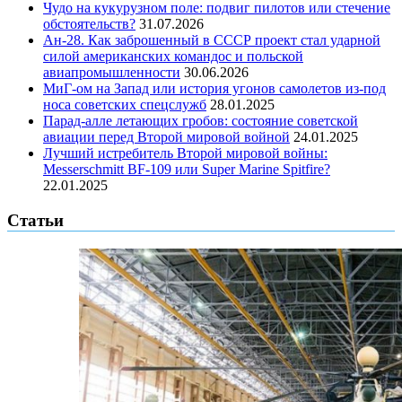
Чудо на кукурузном поле: подвиг пилотов или стечение
обстоятельств?
31.07.2026
Ан-28. Как заброшенный в СССР проект стал ударной
силой американских командос и польской
авиапромышленности
30.06.2026
МиГ-ом на Запад или история угонов самолетов из-под
носа советских спецслужб
28.01.2025
Парад-алле летающих гробов: состояние советской
авиации перед Второй мировой войной
24.01.2025
Лучший истребитель Второй мировой войны:
Messerschmitt BF-109 или Super Marine Spitfire?
22.01.2025
Статьи